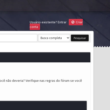
Usuário existente?
Entrar
Criar
conta
ocê não deveria? Verifique nas regras do fórum se você