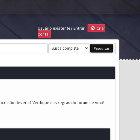
Usuário existente?
Entrar
Criar
conta
ocê não deveria? Verifique nas regras do fórum se você