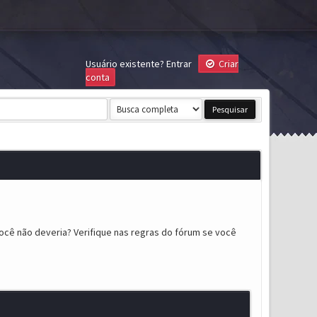
Usuário existente?
Entrar
Criar
conta
ocê não deveria? Verifique nas regras do fórum se você