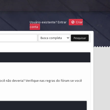
Usuário existente?
Entrar
Criar
conta
ocê não deveria? Verifique nas regras do fórum se você