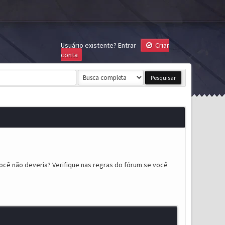
Usuário existente?
Entrar
Criar
conta
ocê não deveria? Verifique nas regras do fórum se você