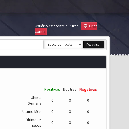
Usuário existente?
Entrar
Criar
conta
Positivas
Neutras
Negativas
Última
0
0
0
Semana
Último Mês
0
0
0
Últimos 6
0
0
0
meses