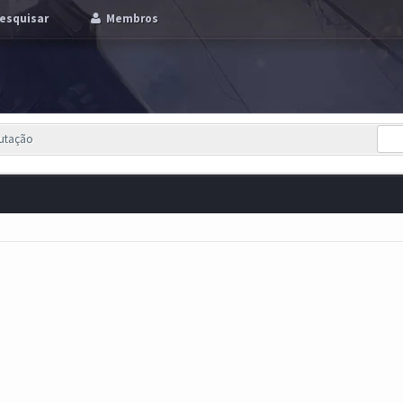
esquisar
Membros
putação