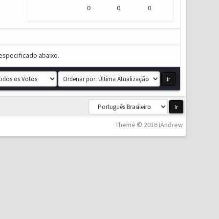
0
0
0
especificado abaixo.
Theme © 2016 iAndrew