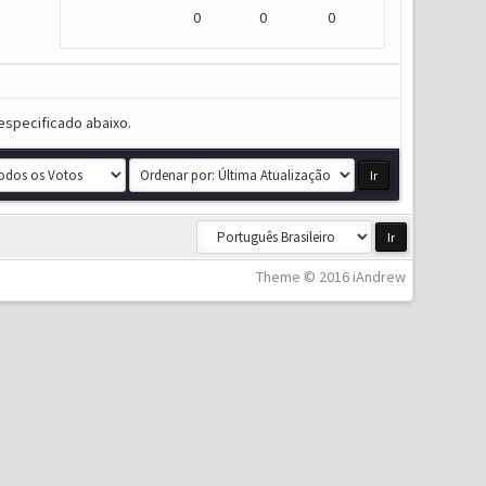
0
0
0
especificado abaixo.
Theme © 2016 iAndrew