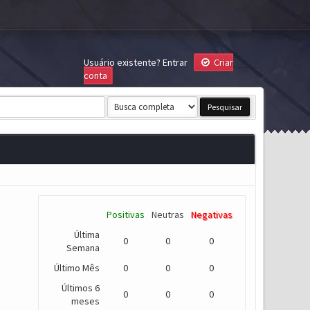
Usuário existente?
Entrar
Criar
conta
Positivas
Neutras
Negativas
Última
0
0
0
Semana
Último Mês
0
0
0
Últimos 6
0
0
0
meses