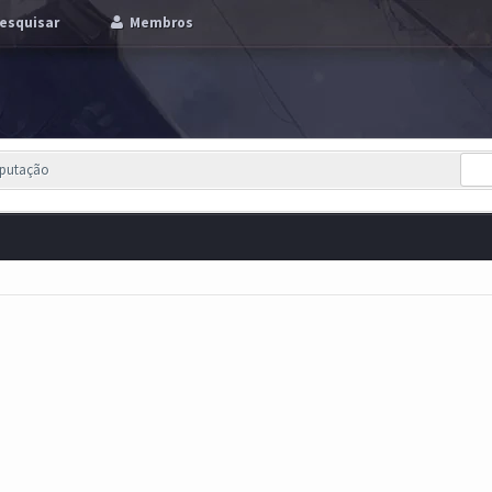
esquisar
Membros
eputação