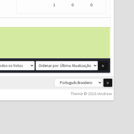
1
0
0
Theme © 2016 iAndrew