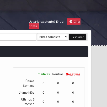
Usuário existente?
Entrar
Criar
conta
Positivas
Neutras
Negativas
Última
0
0
0
Semana
Último Mês
0
0
0
Últimos 6
0
0
0
meses