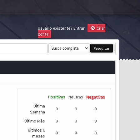
Usuário existente?
Entrar
Criar
conta
Positivas
Neutras
Negativas
Última
0
0
0
Semana
Último Mês
0
0
0
Últimos 6
0
0
0
meses