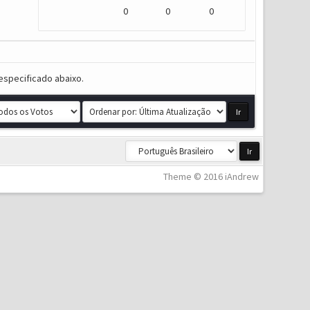
0
0
0
especificado abaixo.
Theme © 2016 iAndrew