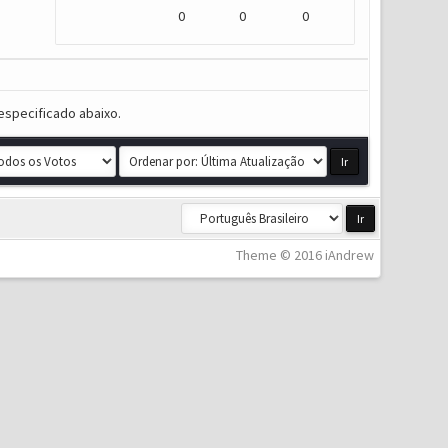
0
0
0
especificado abaixo.
Theme © 2016 iAndrew