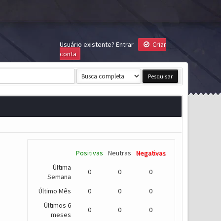
Usuário existente?
Entrar
Criar
conta
Positivas
Neutras
Negativas
Última
0
0
0
Semana
Último Mês
0
0
0
Últimos 6
0
0
0
meses