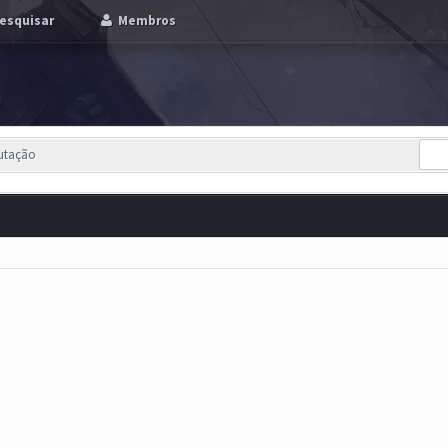
esquisar
Membros
putação