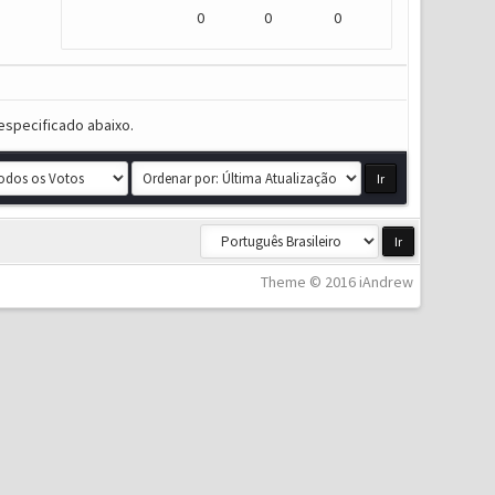
0
0
0
especificado abaixo.
Theme © 2016 iAndrew