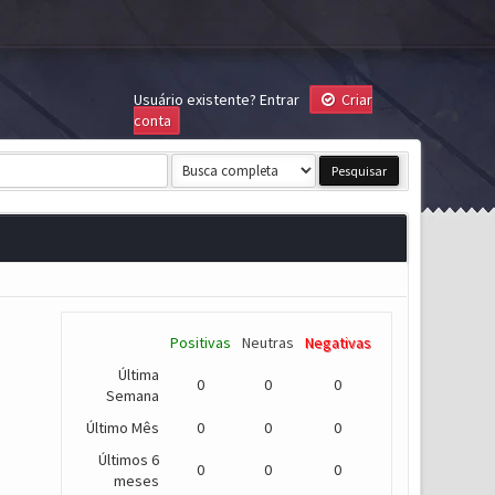
Usuário existente?
Entrar
Criar
conta
Positivas
Neutras
Negativas
Última
0
0
0
Semana
Último Mês
0
0
0
Últimos 6
0
0
0
meses