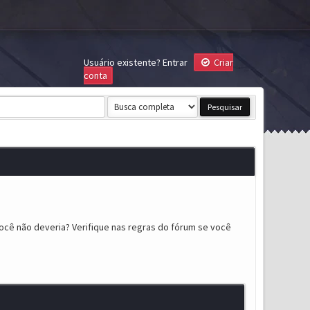
Usuário existente?
Entrar
Criar
conta
ocê não deveria? Verifique nas regras do fórum se você