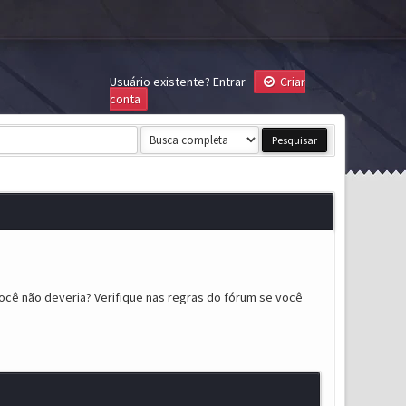
Usuário existente?
Entrar
Criar
conta
ocê não deveria? Verifique nas regras do fórum se você