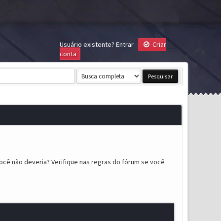
Usuário existente?
Entrar
Criar
conta
ocê não deveria? Verifique nas regras do fórum se você