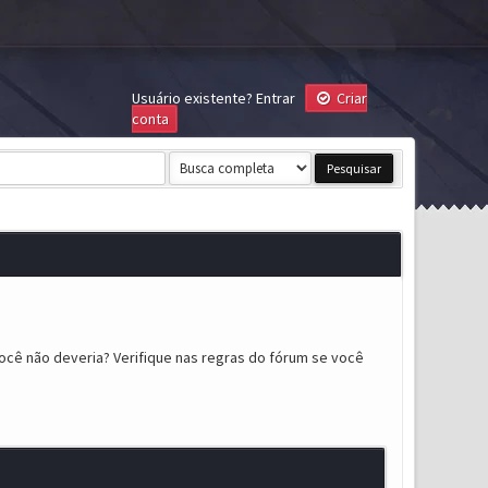
Usuário existente?
Entrar
Criar
conta
ocê não deveria? Verifique nas regras do fórum se você