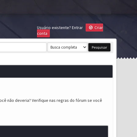
Usuário existente?
Entrar
Criar
conta
ocê não deveria? Verifique nas regras do fórum se você