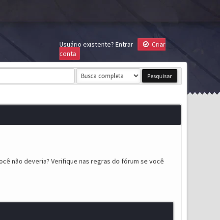
Usuário existente?
Entrar
Criar
conta
ocê não deveria? Verifique nas regras do fórum se você