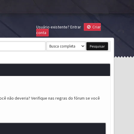
Usuário existente?
Entrar
Criar
conta
ocê não deveria? Verifique nas regras do fórum se você