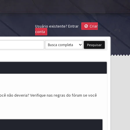
Usuário existente?
Entrar
Criar
conta
ocê não deveria? Verifique nas regras do fórum se você