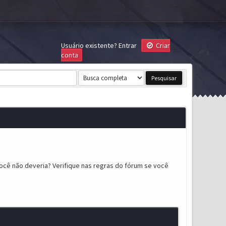
Usuário existente?
Entrar
Criar
conta
ocê não deveria? Verifique nas regras do fórum se você