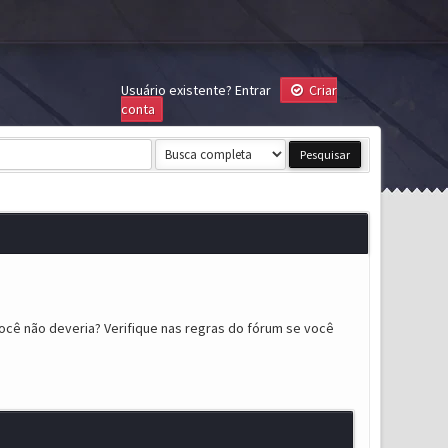
Usuário existente?
Entrar
Criar
conta
ocê não deveria? Verifique nas regras do fórum se você