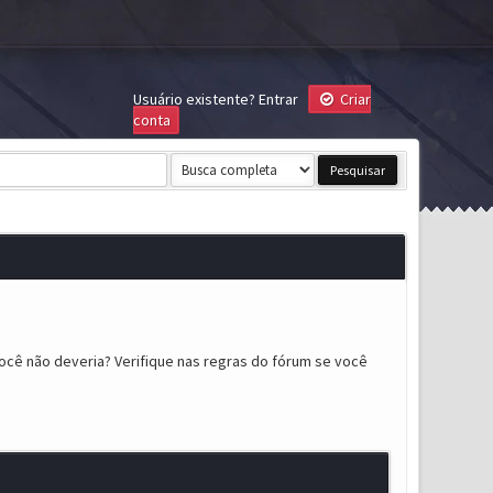
Usuário existente?
Entrar
Criar
conta
ocê não deveria? Verifique nas regras do fórum se você