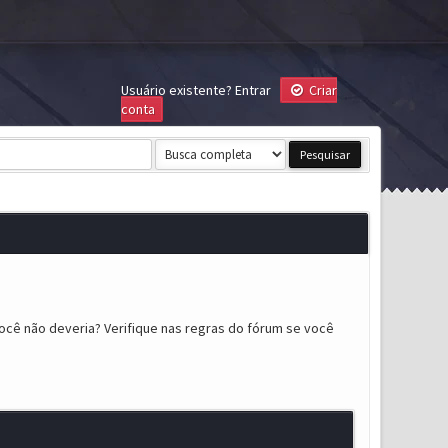
Usuário existente?
Entrar
Criar
conta
ocê não deveria? Verifique nas regras do fórum se você