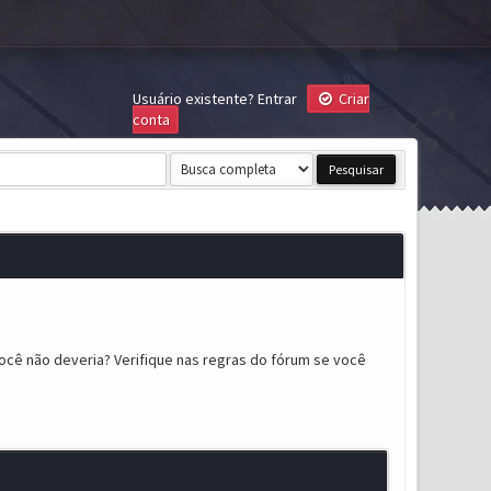
Usuário existente?
Entrar
Criar
conta
ocê não deveria? Verifique nas regras do fórum se você