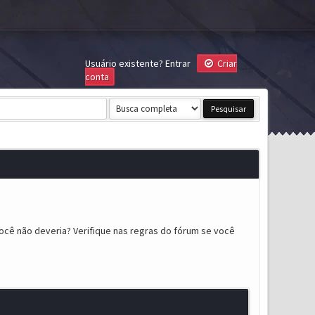
Usuário existente?
Entrar
Criar
conta
ocê não deveria? Verifique nas regras do fórum se você