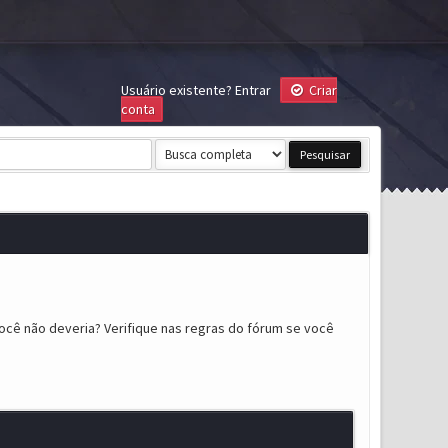
Usuário existente?
Entrar
Criar
conta
ocê não deveria? Verifique nas regras do fórum se você