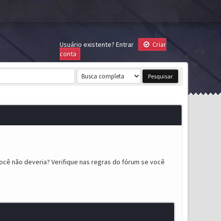
Usuário existente?
Entrar
Criar
conta
ocê não deveria? Verifique nas regras do fórum se você