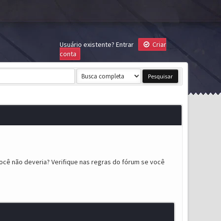
Usuário existente?
Entrar
Criar
conta
ocê não deveria? Verifique nas regras do fórum se você