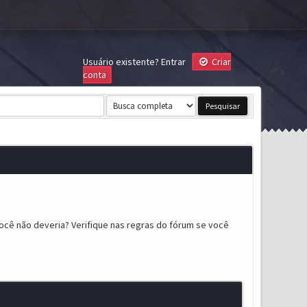
Usuário existente?
Entrar
Criar
conta
ocê não deveria? Verifique nas regras do fórum se você