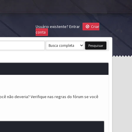
Usuário existente?
Entrar
Criar
conta
ocê não deveria? Verifique nas regras do fórum se você