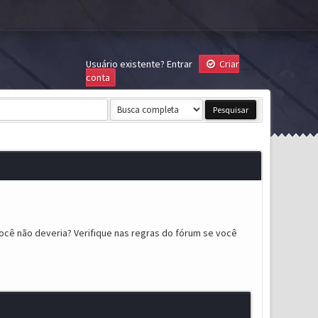
Usuário existente?
Entrar
Criar
conta
ocê não deveria? Verifique nas regras do fórum se você