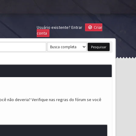
Usuário existente?
Entrar
Criar
conta
ocê não deveria? Verifique nas regras do fórum se você