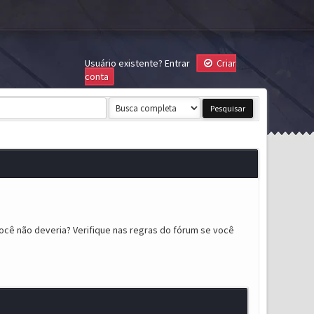
Usuário existente?
Entrar
Criar
conta
ocê não deveria? Verifique nas regras do fórum se você