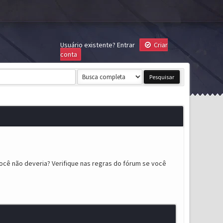
Usuário existente?
Entrar
Criar
conta
ocê não deveria? Verifique nas regras do fórum se você