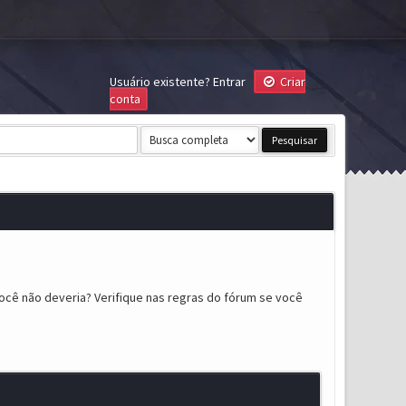
Usuário existente?
Entrar
Criar
conta
ocê não deveria? Verifique nas regras do fórum se você