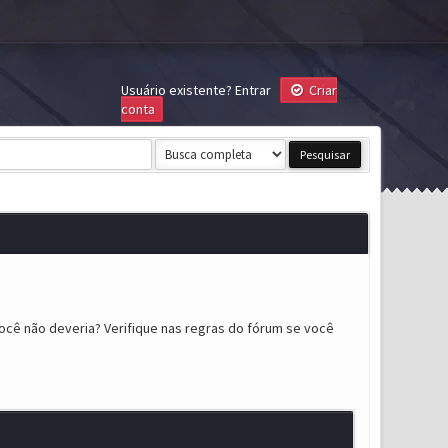
Usuário existente?
Entrar
Criar
conta
ocê não deveria? Verifique nas regras do fórum se você