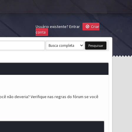
Usuário existente?
Entrar
Criar
conta
ocê não deveria? Verifique nas regras do fórum se você