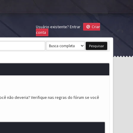
Usuário existente?
Entrar
Criar
conta
ocê não deveria? Verifique nas regras do fórum se você