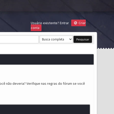
Usuário existente?
Entrar
Criar
conta
ocê não deveria? Verifique nas regras do fórum se você