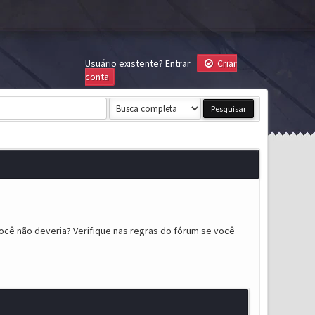
Usuário existente?
Entrar
Criar
conta
ocê não deveria? Verifique nas regras do fórum se você