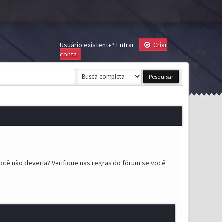
Usuário existente?
Entrar
Criar
conta
ocê não deveria? Verifique nas regras do fórum se você