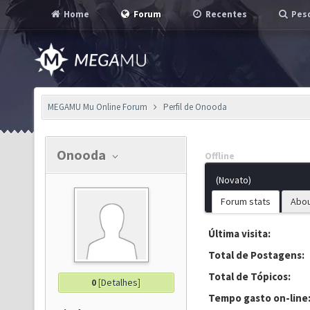
Home
Forum
Recentes
Pesq
MEGAMU Mu Online Forum
Perfil de Onooda
Onooda
Offline
(Novato)
Forum stats
Abo
Última visita:
Total de Postagens:
Total de Tópicos:
0
[
Detalhes
]
Tempo gasto on-line