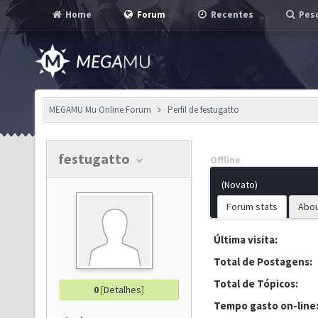
Home
Forum
Recentes
Pesq
MEGAMU Mu Online Forum
Perfil de festugatto
festugatto
Offline
(Novato)
Forum stats
Abo
Última visita:
Total de Postagens:
Total de Tópicos:
0
[
Detalhes
]
Tempo gasto on-line