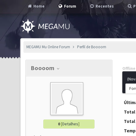
Home
Forum
Recentes
P
MEGAMU Mu Online Forum
Perfil de Boooom
Boooom
Offline
(Nov
For
Última
Total
Total
0
[
Detalhes
]
Tempo