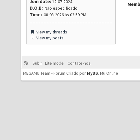
Join date:
12-07-2024
Membr
D.O.B:
Não especificado
Time:
08-08-2026 às 03:59 PM
View my threads
View my posts
Subir
Lite mode
Contate-nos
MEGAMU Team - Forum Criado por
MyBB
.
Mu Online