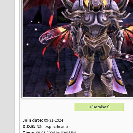
0
[
Detalhes
]
Join date:
09-21-2024
D.O.B:
Não especificado
Time:
08-06-2026 às 02:04 PM