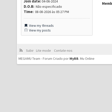
Join date:
04-06-2024
Membr
D.O.B:
Não especificado
Time:
08-08-2026 às 05:27 PM
View my threads
View my posts
Subir
Lite mode
Contate-nos
MEGAMU Team - Forum Criado por
MyBB
.
Mu Online