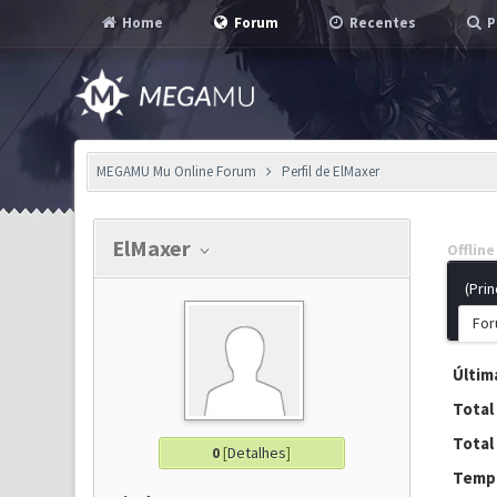
Home
Forum
Recentes
P
MEGAMU Mu Online Forum
Perfil de ElMaxer
ElMaxer
Offline
(Prin
For
Última
Total
Total
0
[
Detalhes
]
Tempo