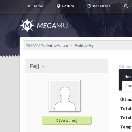
Home
Forum
Recentes
P
MEGAMU Mu Online Forum
Perfil de Fejj
Fejj
Offline
(Nov
For
Última
Total
Total
0
[
Detalhes
]
Tempo