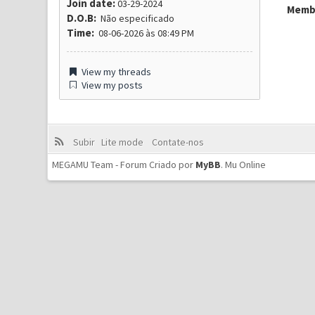
Join date:
03-29-2024
Membr
D.O.B:
Não especificado
Time:
08-06-2026 às 08:49 PM
View my threads
View my posts
Subir
Lite mode
Contate-nos
MEGAMU Team - Forum Criado por
MyBB
.
Mu Online