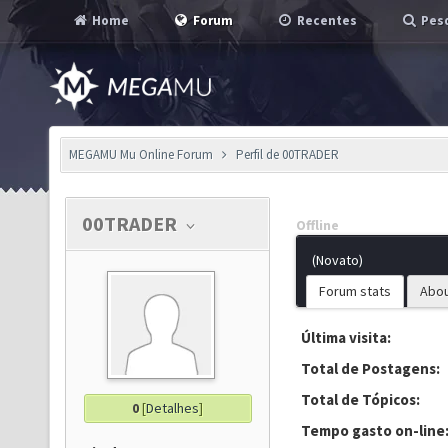
Home
Forum
Recentes
Pesq
MEGAMU Mu Online Forum
Perfil de 00TRADER
00TRADER
Offline
(Novato)
Forum stats
Abo
Última visita:
Total de Postagens:
Total de Tópicos:
0
[
Detalhes
]
Tempo gasto on-line