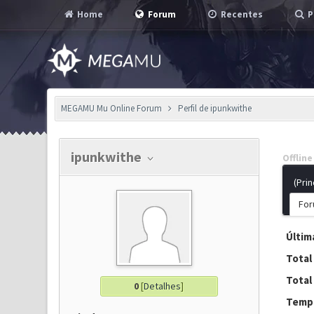
Home
Forum
Recentes
P
MEGAMU Mu Online Forum
Perfil de ipunkwithe
ipunkwithe
Offline
(Prin
For
Última
Total
Total
0
[
Detalhes
]
Tempo