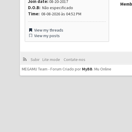
Join date:
08-20-2017
Membr
D.O.B:
Não especificado
Time:
08-08-2026 às 04:52 PM
View my threads
View my posts
Subir
Lite mode
Contate-nos
MEGAMU Team - Forum Criado por
MyBB
.
Mu Online