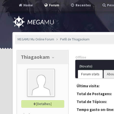
Home
Forum
Recentes
Pesq
MEGAMU Mu Online Forum
Perfil de Thiagaokam
Thiagaokam
Offline
(Novato)
Forum stats
Abo
Última visita:
Total de Postagens:
Total de Tópicos:
0
[
Detalhes
]
Tempo gasto on-line